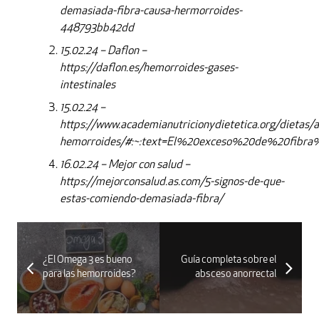
demasiada-fibra-causa-hermorroides-
448793bb42dd
15.02.24 – Daflon –
https://daflon.es/hemorroides-gases-
intestinales
15.02.24 –
https://www.academianutricionydietetica.org/dietas/a
hemorroides/#:~:text=El%20exceso%20de%20fib
16.02.24 – Mejor con salud –
https://mejorconsalud.as.com/5-signos-de-que-
estas-comiendo-demasiada-fibra/
¿El Omega 3 es bueno
Guía completa sobre el
para las hemorroides?
absceso anorrectal