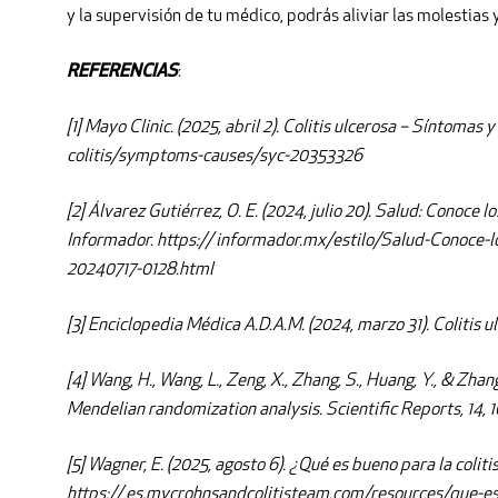
y la supervisión de tu médico, podrás aliviar las molestias 
REFERENCIAS
:
[1] Mayo Clinic. (2025, abril 2). Colitis ulcerosa – Síntomas
colitis/symptoms-causes/syc-20353326
[2] Álvarez Gutiérrez, O. E. (2024, julio 20). Salud: Conoce
Informador. https:// informador.mx/estilo/Salud-Conoce-l
20240717-0128.html
[3] Enciclopedia Médica A.D.A.M. (2024, marzo 31). Colitis
[4] Wang, H., Wang, L., Zeng, X., Zhang, S., Huang, Y., & Zh
Mendelian randomization analysis. Scientific Reports, 14,
[5] Wagner, E. (2025, agosto 6). ¿Qué es bueno para la col
https:// es.mycrohnsandcolitisteam.com/resources/que-es