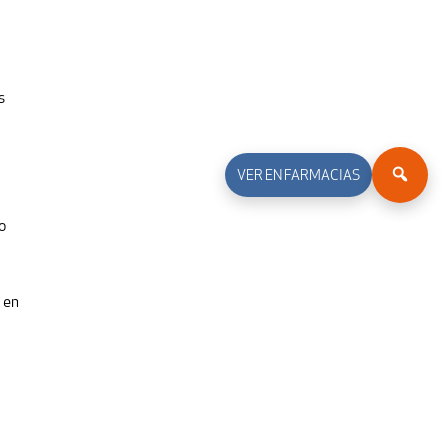
s
VER EN FARMACIAS
o
 en