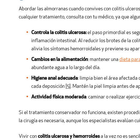
Abordar las almorranas cuando convives con colitis ulceros
cualquier tratamiento, consulta con tu médico, ya que al
Controla la colitis ulcerosa:
el paso primordial es seg
inflamación intestinal. Al reducir los brotes de la coli
alivia los síntomas hemorroidales y previene su apar
Cambios en la alimentación
: mantener una
dieta par
abundante agua a lo largo del día.
Higiene anal adecuada
: limpia bien el área afectada
cada deposición [5]. Mantén la piel limpia antes de a
Actividad física moderada
: caminar o realizar ejerc
Si el tratamiento conservador no funciona, existen proced
la cirugía es necesaria, aunque los especialistas evalúan c
Vivir con
colitis ulcerosa y hemorroides
a la vez no es senci