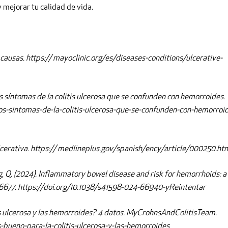
y mejorar tu calidad de vida.
 y causas. https:// mayoclinic.org/es/diseases-conditions/ulcerative-
 los síntomas de la colitis ulcerosa que se confunden con hemorroides.
os-sintomas-de-la-colitis-ulcerosa-que-se-confunden-con-hemorroi
 ulcerativa. https:// medlineplus.gov/spanish/ency/article/000250.ht
ang, Q. (2024). Inflammatory bowel disease and risk for hemorrhoids: a
 16677. https://doi.org/10.1038/s41598-024-66940-yReintentar
itis ulcerosa y las hemorroides? 4 datos. MyCrohnsAndColitisTeam.
-bueno-para-la-colitis-ulcerosa-y-las-hemorroides