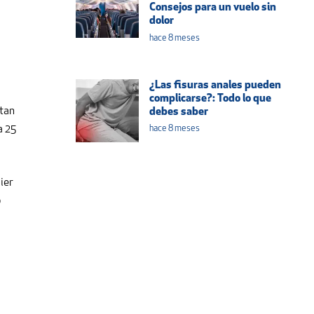
Consejos para un vuelo sin
dolor
hace 8 meses
¿Las fisuras anales pueden
complicarse?: Todo lo que
ntan
debes saber
a 25
hace 8 meses
ier
o