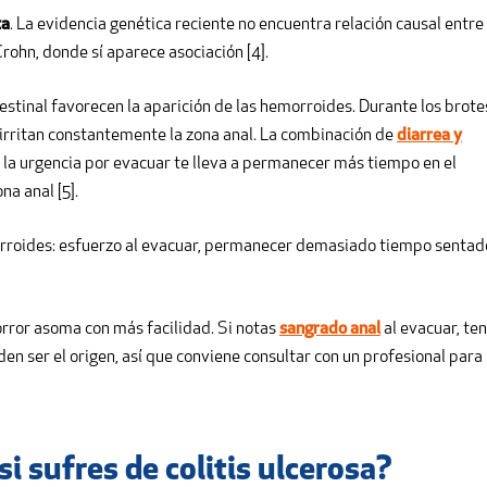
ta
. La evidencia genética reciente no encuentra relación causal entre
Crohn, donde sí aparece asociación [4].
stinal favorecen la aparición de las hemorroides. Durante los brote
irritan constantemente la zona anal. La combinación de
diarrea y
 la urgencia por evacuar te lleva a permanecer más tiempo en el
na anal [5].
morroides: esfuerzo al evacuar, permanecer demasiado tiempo sentad
orror asoma con más facilidad. Si notas
sangrado anal
al evacuar, ten
en ser el origen, así que conviene consultar con un profesional para
i sufres de colitis ulcerosa?