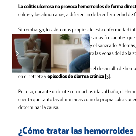
La colitis ulcerosa no provoca hemorroides de forma direc
colitis y las almorranas, a diferencia de la enfermedad de 
Sin embargo, los síntomas propios de esta enfermedad inte
de colitis, experimentas deposiciones muy frecuentes que 
hemorroides
incrementa el escozor y el sangrado. Además,
inodoro, aumentando la presión sobre las venas del de la zo
Todo esto coincide con factores para el desarrollo de he
en el retrete y
episodios de diarrea crónica
[3].
Por eso, durante un brote con muchas idas al baño, el Hem
cuenta que tanto las almorranas como la propia colitis pued
determinar la causa.
¿Cómo tratar las hemorroides s