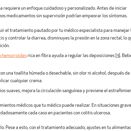
a requiere un enfoque cuidadoso y personalizado. Antes de iniciar
gunos medicamentos sin supervisión podrían empeorar los síntomas.
uir el tratamiento pautado por tu médico especialista para manejar 
tis y controlar la diarrea, disminuyes la presión en la zona rectal, lo 
ición.
a hemorroides
rica en fibra ayuda a regular las deposiciones [3]. Beb
 con una toallita húmeda o desechable, sin olor ni alcohol, después de
plicar cualquier crema.
icios suaves, mejora la circulación sanguínea y previene el estreñimie
imientos médicos que tu médico puede realizar. En situaciones grave
uidadosamente cada caso en pacientes con colitis ulcerosa.
llo. Pese a esto, con el tratamiento adecuado, ajustes en tu alimenta