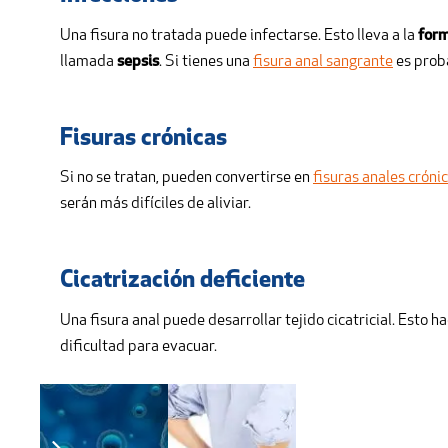
Una fisura no tratada puede infectarse. Esto lleva a la
form
llamada
sepsis
. Si tienes una
fisura anal sangrante
es proba
Fisuras crónicas
Si no se tratan, pueden convertirse en
fisuras anales cróni
serán más difíciles de aliviar.
Cicatrización deficiente
Una fisura anal puede desarrollar tejido cicatricial. Esto h
dificultad para evacuar.
Espasmos del esfínter