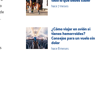
todo lo que debes saber
so
hace 7 meses
 de
.
¿Cómo viajar en avión si
tienes hemorroides?
Consejos para un vuelo sin
dolor
s
hace 8 meses