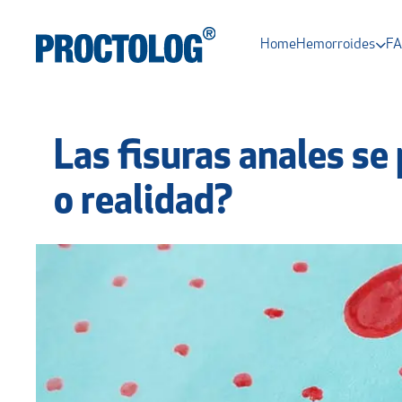
Home
Hemorroides
F
Las fisuras anales se
o realidad?