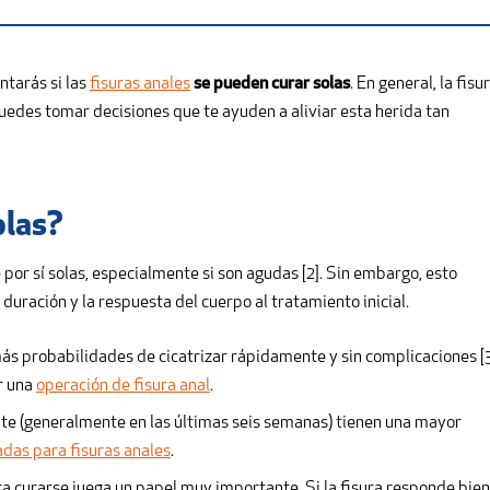
ntarás si las
fisuras anales
se pueden curar solas
. En general, la fisu
 puedes tomar decisiones que te ayuden a aliviar esta herida tan
olas?
or sí solas, especialmente si son agudas [2]. Sin embargo, esto
 duración y la respuesta del cuerpo al tratamiento inicial.
ás probabilidades de cicatrizar rápidamente y sin complicaciones [3
r una
operación de fisura anal
.
nte (generalmente en las últimas seis semanas) tienen una mayor
das para fisuras anales
.
ra curarse juega un papel muy importante. Si la fisura responde bien