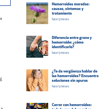
Hemorroides moradas:
causas, síntomas y
tratamiento
ra
hace 5 meses
Diferencia entre grano y
hemorroide: ¿cómo
identificarlo?
hace 5 meses
¿Te da vergüenza hablar de
las hemorroides? Encuentra
].
soluciones sin apuros
hace 5 meses
Correr con hemorroides:
 a