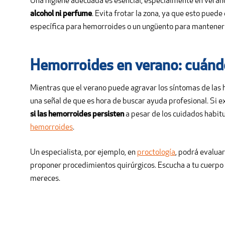
Una higiene adecuada es esencial, especialmente en veran
alcohol ni perfume
. Evita frotar la zona, ya que esto puede
específica para hemorroides o un ungüento para mantener la
Hemorroides en verano: cuándo
Mientras que el verano puede agravar los síntomas de las 
una señal de que es hora de buscar ayuda profesional. Si
si las hemorroides persisten
a pesar de los cuidados habi
hemorroides
.
Un especialista, por ejemplo, en
proctología
, podrá evalua
proponer procedimientos quirúrgicos. Escucha a tu cuerpo y
mereces.