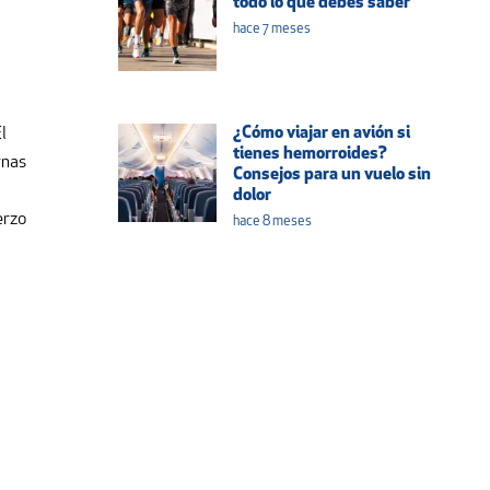
todo lo que debes saber
hace 7 meses
¿Cómo viajar en avión si
l
tienes hemorroides?
rnas
Consejos para un vuelo sin
dolor
erzo
hace 8 meses