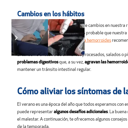
Cambios en los hábitos
El verano suele venir acompañado de cambios en nuestra ru
disfrutar de comidas al aire libre, es probable que nuestra
vital prestar atención a la
dieta para hemorroides
recomen
El consumo excesivo de alimentos procesados, salados o pic
problemas digestivos
que, a su vez,
agravan las hemorroid
mantener un tránsito intestinal regular.
Cómo aliviar los síntomas de 
El verano es una época del año que todos esperamos con en
puede representar
algunos desafíos adicionales
. La buena
el malestar. A continuación, te ofrecemos algunos consejos
de la temporada.