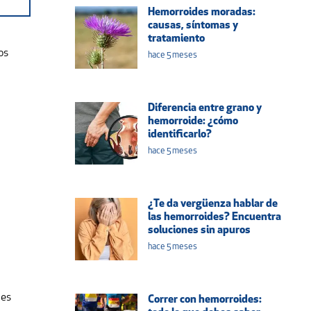
Hemorroides moradas:
causas, síntomas y
tratamiento
os
hace 5 meses
Diferencia entre grano y
hemorroide: ¿cómo
identificarlo?
hace 5 meses
¿Te da vergüenza hablar de
las hemorroides? Encuentra
soluciones sin apuros
hace 5 meses
des
Correr con hemorroides: