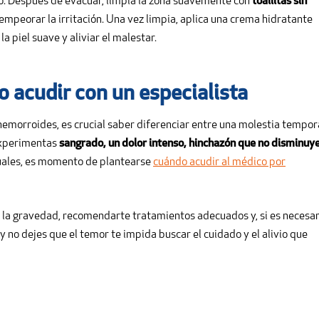
o. Después de evacuar, limpia la zona suavemente con
toallitas sin
 empeorar la irritación. Una vez limpia, aplica una crema hidratante
 piel suave y aliviar el malestar.
 acudir con un especialista
hemorroides, es crucial saber diferenciar entre una molestia tempor
 experimentas
sangrado, un dolor intenso, hinchazón que no disminuye
tuales, es momento de plantearse
cuándo acudir al médico por
r la gravedad, recomendarte tratamientos adecuados y, si es necesar
 no dejes que el temor te impida buscar el cuidado y el alivio que