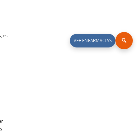
, es
VER EN FARMACIAS
ar
e