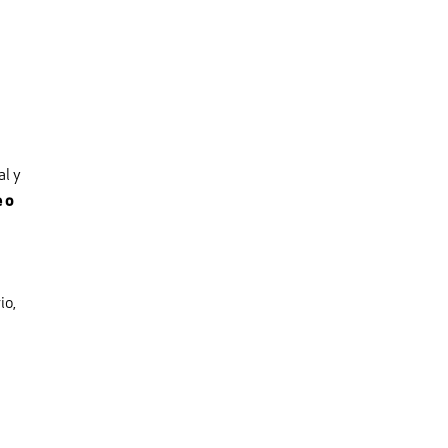
al y
 o
io,