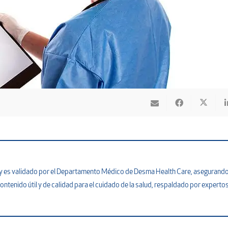
na y es validado por el Departamento Médico de Desma Health Care, asegurand
ontenido útil y de calidad para el cuidado de la salud, respaldado por expertos