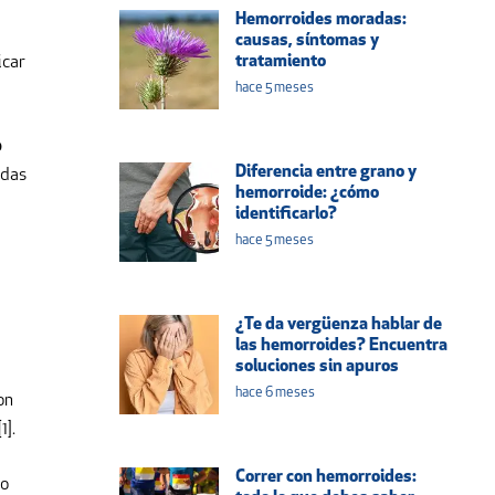
Hemorroides moradas:
causas, síntomas y
tratamiento
icar
hace 5 meses
o
Diferencia entre grano y
adas
hemorroide: ¿cómo
identificarlo?
hace 5 meses
¿Te da vergüenza hablar de
las hemorroides? Encuentra
soluciones sin apuros
hace 6 meses
on
1].
Correr con hemorroides:
 o