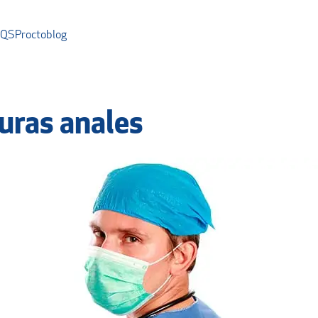
AQS
Proctoblog
suras anales