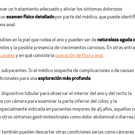
ecer un tratamiento adecuado y aliviar los síntomas dolorosos
n un
examen físico detallado
por parte del médico, que puede identif
na anal.
sibles en la piel que rodea el ano y pueden ser de
naturaleza aguda 
ndos y la posible presencia de crecimientos carnosos. En otras entr
as anales
y en qué consiste la
operación de fisura anal
.
as subyacentes. Si el médico sospecha de complicaciones o de causas
icionales para una
exploración más profunda
.
n dispositivo tubular para observar el interior del ano y del recto; la
le con cámara para examinar la parte inferior del colon; y la
 especialmente indicada en pacientes mayores de 45 años, aquellos c
n otros síntomas gastrointestinales como dolor abdominal o diarrea [
y también pueden descartar otras condiciones serias como cánceres