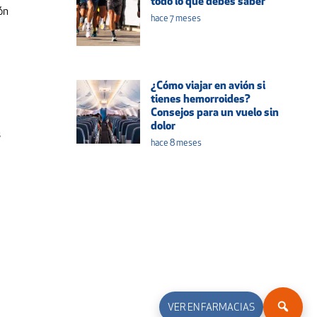
todo lo que debes saber
ón
hace 7 meses
¿Cómo viajar en avión si
tienes hemorroides?
Consejos para un vuelo sin
dolor
s
hace 8 meses
VER EN FARMACIAS