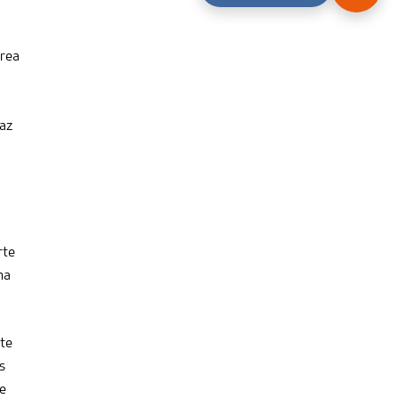
área
caz
rte
na
nte
s
te