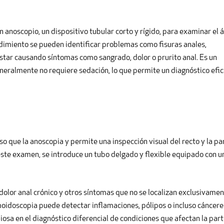
 anoscopio, un dispositivo tubular corto y rígido, para examinar el 
cedimiento se pueden identificar problemas como fisuras anales,
tar causando síntomas como sangrado, dolor o prurito anal. Es un
neralmente no requiere sedación, lo que permite un diagnóstico efi
 que la anoscopia y permite una inspección visual del recto y la pa
 este examen, se introduce un tubo delgado y flexible equipado con u
 dolor anal crónico y otros síntomas que no se localizan exclusivame
gmoidoscopia puede detectar inflamaciones, pólipos o incluso cáncere
sa en el diagnóstico diferencial de condiciones que afectan la par