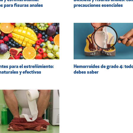
a y esfinterotomía:
Bicicleta y fisuras anales: co
s para fisuras anales
precauciones esenciales
ntes para el estreñimiento:
Hemorroides de grado 4: todo
naturales y efectivas
debes saber