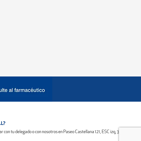
.L?
ar con tu delegado o con nosotros en
Paseo Castellana 121, ESC izq, 3°B
o