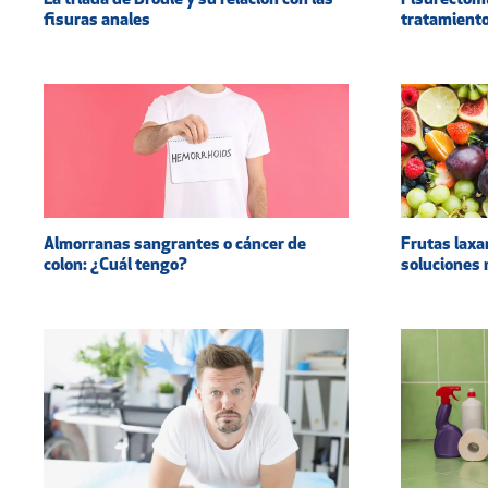
La tríada de Brodie y su relación con las
Fisurectomí
fisuras anales
tratamiento
Almorranas sangrantes o cáncer de
Frutas laxa
colon: ¿Cuál tengo?
soluciones 