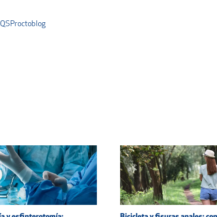
AQS
Proctoblog