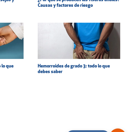
nsejos y
¿Por qué se producen las fisuras anales?
Causas y factores de riesgo
 lo que
Hemorroides de grado 3: todo lo que
debes saber