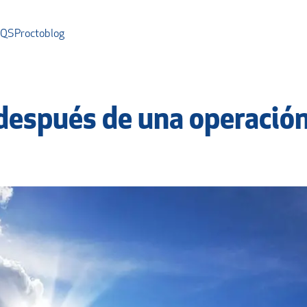
AQS
Proctoblog
 después de una operació