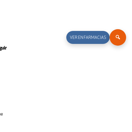
VER EN FARMACIAS
guir
ue