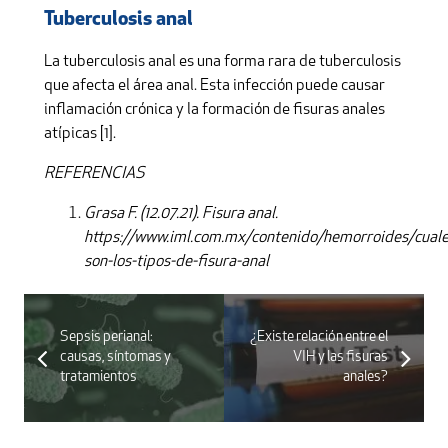
Tuberculosis anal
La tuberculosis anal es una forma rara de tuberculosis
que afecta el área anal. Esta infección puede causar
inflamación crónica y la formación de fisuras anales
atípicas [1].
REFERENCIAS
Grasa F. (12.07.21). Fisura anal.
https://www.iml.com.mx/contenido/hemorroides/cuale
son-los-tipos-de-fisura-anal
Sepsis perianal:
¿Existe relación entre el
causas, síntomas y
VIH y las fisuras
tratamientos
anales?