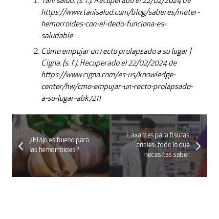
Tani salud. (s. f.). Recuperado el 22/02/2024 de
https://www.tanisalud.com/blog/saberes/meter-
hemorroides-con-el-dedo-funciona-es-
saludable
Cómo empujar un recto prolapsado a su lugar |
Cigna. (s. f.). Recuperado el 22/02/2024 de
https://www.cigna.com/es-us/knowledge-
center/hw/cmo-empujar-un-recto-prolapsado-
a-su-lugar-abk7211
Laxantes para fisuras
¿El ajo es bueno para
anales: todo lo que
las hemorroides?
necesitas saber