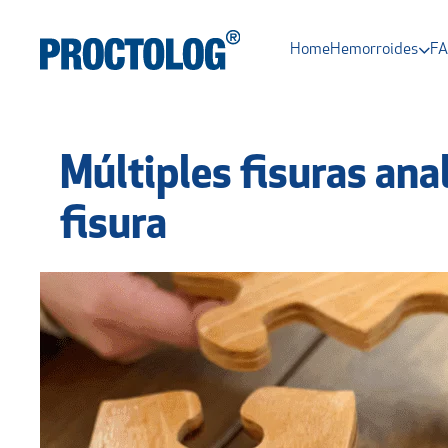
Home
Hemorroides
F
Múltiples fisuras ana
fisura