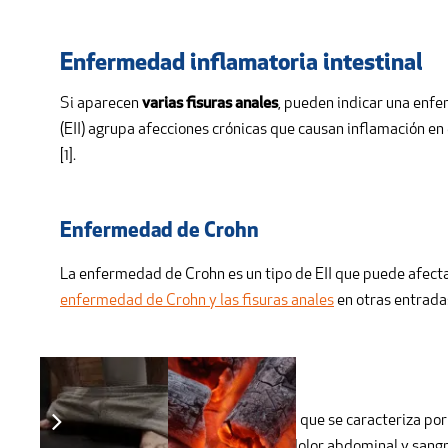
Enfermedad inflamatoria intestinal
Si aparecen
varias fisuras anales
, pueden indicar una enfe
(EII) agrupa afecciones crónicas que causan inflamación en 
[1].
Enfermedad de Crohn
La enfermedad de Crohn es un tipo de EII que puede afectar 
enfermedad de Crohn y las fisuras anales
en otras entradas
Colitis ulcerosa
La colitis ulcerosa es otro tipo de EII que se caracteriza po
condición provoca diarrea crónica, dolor abdominal y sangr