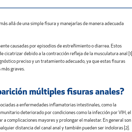
más allá de una simple fisura y manejarlas de manera adecuada
mente causadas por episodios de estreñimiento o diarrea. Estos
cicatrizar debido a la contracción refleja de la musculatura anal [1]
gnóstico preciso y un tratamiento adecuado, ya que estas fisuras
 más graves.
parición múltiples fisuras anales?
sociadas a enfermedades inflamatorias intestinales, como la
nmunitario deteriorado por condiciones como la infección por VIH, el
evar a complicaciones mayores y prolongar el malestar. En general son
ualquier distancia del canal anal y también pueden ser indoloras [2].