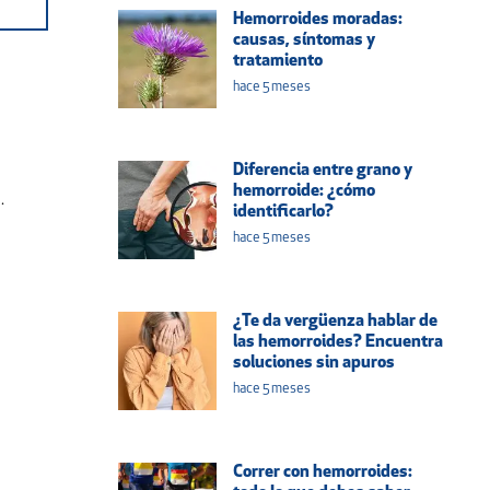
Hemorroides moradas:
causas, síntomas y
tratamiento
hace 5 meses
Diferencia entre grano y
hemorroide: ¿cómo
.
identificarlo?
hace 5 meses
¿Te da vergüenza hablar de
las hemorroides? Encuentra
soluciones sin apuros
hace 5 meses
Correr con hemorroides: