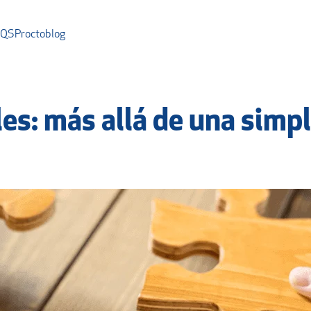
AQS
Proctoblog
les: más allá de una simp