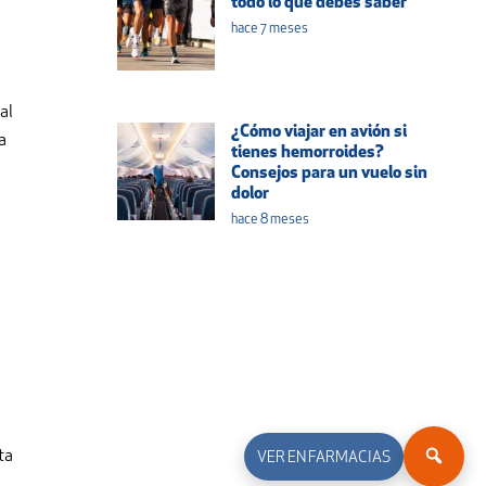
todo lo que debes saber
hace 7 meses
al
¿Cómo viajar en avión si
a
tienes hemorroides?
Consejos para un vuelo sin
dolor
hace 8 meses
ta
VER EN FARMACIAS