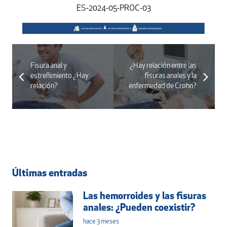
ES-2024-05-PROC-03
Fisura anal y
¿Hay relación entre las
estreñimiento ¿Hay
fisuras anales y la
relación?
enfermedad de Crohn?
Últimas entradas
Las hemorroides y las fisuras
anales: ¿Pueden coexistir?
hace 3 meses