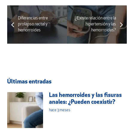
Diferencias entre
¿Existe relación entre la
prolapso rectal y
hipertensión y las
hemorroides
hemorroides?
Últimas entradas
Las hemorroides y las fisuras
anales: ¿Pueden coexistir?
hace 3 meses