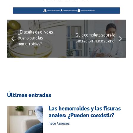
¿El aceite de oliva es
Guía completa sobre la
bueno para las
secreción mucosa anal
hemorroides?
Últimas entradas
Las hemorroides y las fisuras
anales: ¿Pueden coexistir?
hace 3 meses