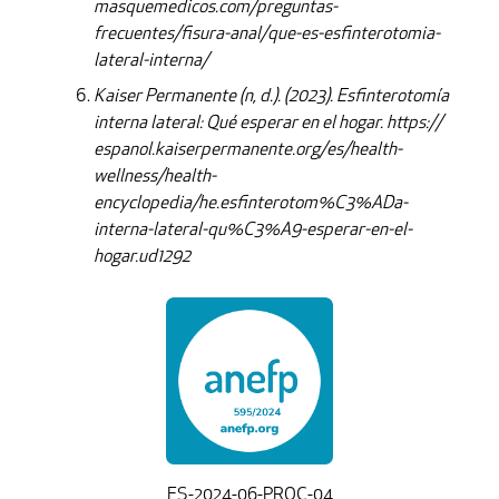
masquemedicos.com/preguntas-
frecuentes/fisura-anal/que-es-esfinterotomia-
lateral-interna/
Kaiser Permanente (n, d.). (2023). Esfinterotomía
interna lateral: Qué esperar en el hogar. https://
espanol.kaiserpermanente.org/es/health-
wellness/health-
encyclopedia/he.esfinterotom%C3%ADa-
interna-lateral-qu%C3%A9-esperar-en-el-
hogar.ud1292
ES-2024-06-PROC-04