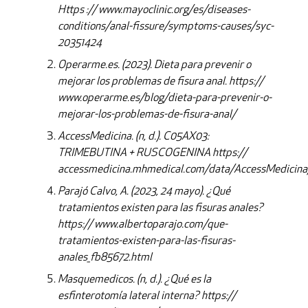
Https :// www.mayoclinic.org/es/diseases-
conditions/anal-fissure/symptoms-causes/syc-
20351424
Operarme.es. (2023). Dieta para prevenir o
mejorar los problemas de fisura anal. https://
www.operarme.es/blog/dieta-para-prevenir-o-
mejorar-los-problemas-de-fisura-anal/
AccessMedicina. (n, d.). C05AX03:
TRIMEBUTINA + RUSCOGENINA https://
accessmedicina.mhmedical.com/data/AccessMedicina
Parajó Calvo, A. (2023, 24 mayo). ¿Qué
tratamientos existen para las fisuras anales?
https:// www.albertoparajo.com/que-
tratamientos-existen-para-las-fisuras-
anales_fb85672.html
Masquemedicos. (n, d.). ¿Qué es la
esfinterotomía lateral interna? https://