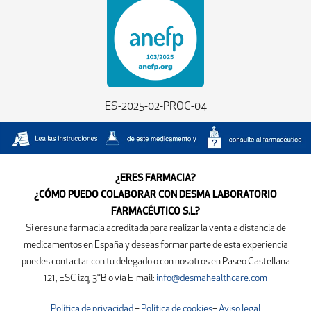
ES-2025-02-PROC-04
¿ERES FARMACIA?
¿CÓMO PUEDO COLABORAR CON DESMA LABORATORIO
FARMACÉUTICO S.L?
Si eres una farmacia acreditada para realizar la venta a distancia de
medicamentos en España y deseas formar parte de esta experiencia
puedes contactar con tu delegado o con nosotros en
Paseo Castellana
121, ESC izq, 3°B
o vía E-mail:
info@desmahealthcare.com
Política de privacidad
–
Política de cookies
–
Aviso legal