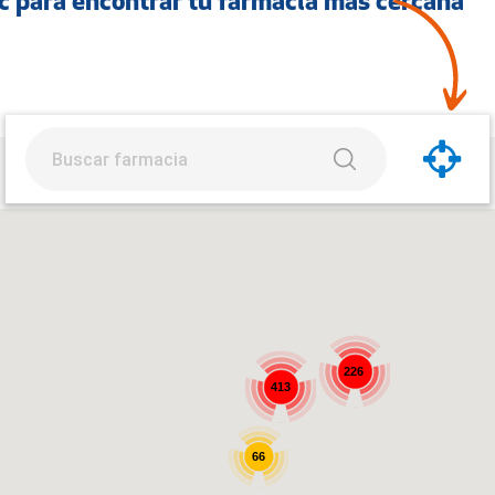
ic para encontrar tu farmacia más cercana
226
413
66